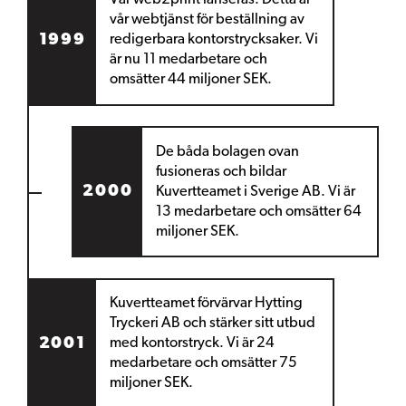
Vår web2print lanseras
. Detta är
vår webtjänst för beställning av
1999
redigerbara kontorstrycksaker. Vi
är nu 11 medarbetare och
omsätter 44 miljoner SEK.
De båda bolagen ovan
fusioneras
och bildar
2000
Kuvertteamet i Sverige AB. Vi är
13 medarbetare och omsätter 64
miljoner SEK.
Kuvertteamet förvärvar Hytting
Tryckeri AB
och stärker sitt utbud
2001
med kontorstryck. Vi är 24
medarbetare och omsätter 75
miljoner SEK.