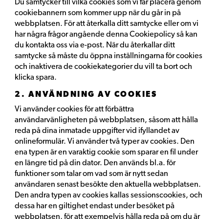
Du samtycker till vilka cookies som vi får placera genom
cookiebannern som kommer upp när du går in på
webbplatsen. För att återkalla ditt samtycke eller om vi
har några frågor angående denna Cookiepolicy så kan
du kontakta oss via e-post. När du återkallar ditt
samtycke så måste du öppna inställningarna för cookies
och inaktivera de cookiekategorier du vill ta bort och
klicka spara.
2. ANVÄNDNING AV COOKIES
Vi använder cookies för att förbättra
användarvänligheten på webbplatsen, såsom att hålla
reda på dina inmatade uppgifter vid ifyllandet av
onlineformulär. Vi använder två typer av cookies. Den
ena typen är en varaktig cookie som sparar en fil under
en längre tid på din dator. Den används bl.a. för
funktioner som talar om vad som är nytt sedan
användaren senast besökte den aktuella webbplatsen.
Den andra typen av cookies kallas sessionscookies, och
dessa har en giltighet endast under besöket på
webbplatsen, för att exempelvis hålla reda på om du är